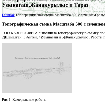
Узынагаш,Жанакурылыс и Тараз
Главная
Топографическая съмка Масштаба 500 с сечением релье
Топографическая съмка Масштаба 500 с сечением
ТОО КАЗГЕОСФЕРА выполнила топографичсекую съемку по трас
2)Шамалган, 3)Айтей, 4)Узынагаш и 5)Жанакурылыс . Работы п
Рис 1. Камеральные работы