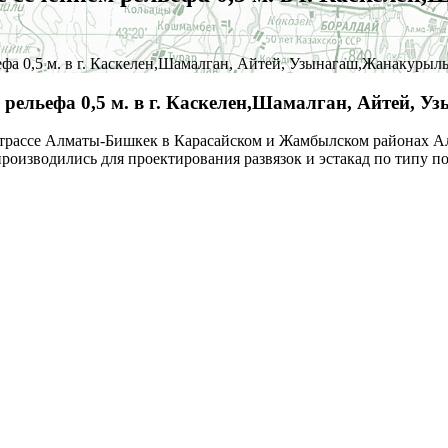
фа 0,5 м. в г. Каскелен,Шамалган, Айтей, Узынагаш,Жанакурылы
 рельефа 0,5 м. в г. Каскелен,Шамалган, Айтей,
се Алматы-Бишкек в Карасайском и Жамбылском районах Алмат
роизводились для проектирования развязок и эстакад по типу п