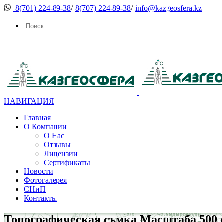
8(701) 224-89-38
/
8(707) 224-89-38
/
info@kazgeosfera.kz
НАВИГАЦИЯ
Главная
О Компании
О Нас
Отзывы
Лицензии
Сертификаты
Новости
Фотогалерея
СНиП
Контакты
Топографическая съмка Масштаба 500 с 