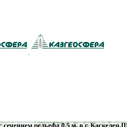
сечением рельефа 0,5 м. в г. Каскелен,