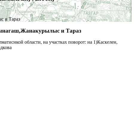
с и Тараз
 Узынагаш,Жанакурылыс и Тараз
иснкой области, на участках поворот: на 1)Каскелен,
одкова