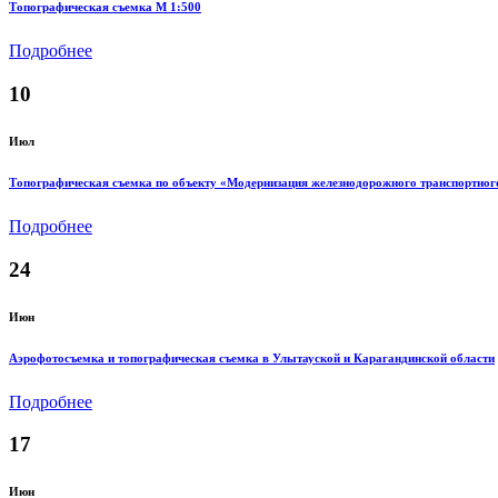
Топографическая съемка M 1:500
Подробнее
10
Июл
Топографическая съемка по объекту «Модернизация железнодорожного транспортног
Подробнее
24
Июн
Аэрофотосъемка и топографическая съемка в Улытауской и Карагандинской области
Подробнее
17
Июн