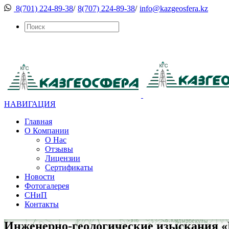
8(701) 224-89-38
/
8(707) 224-89-38
/
info@kazgeosfera.kz
НАВИГАЦИЯ
Главная
О Компании
О Нас
Отзывы
Лицензии
Сертификаты
Новости
Фотогалерея
СНиП
Контакты
Инженерно-геологические изыскания «Гр