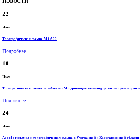
НОВОСТИ
22
Июл
Топографическая съемка M 1:500
Подробнее
10
Июл
Топографическая съемка по объекту «Модернизация железнодорожного транспортног
Подробнее
24
Июн
Аэрофотосъемка и топографическая съемка в Улытауской и Карагандинской области