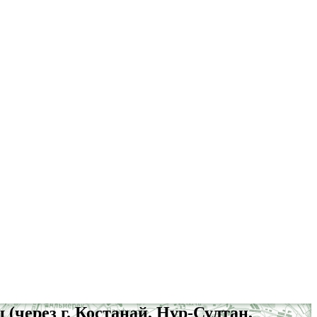
(через г. Костанай, Нур-Султан,