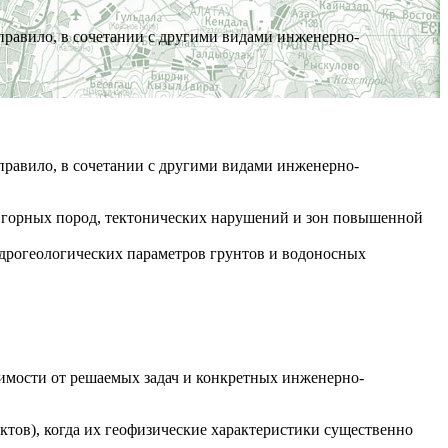
правило, в сочетании с другими видами инженерно-
правило, в сочетании с другими видами инженерно-
а горных пород, тектонических нарушений и зон повышенной
идрогеологических параметров грунтов и водоносных
имости от решаемых задач и конкретных инженерно-
тов), когда их геофизические характеристики существенно