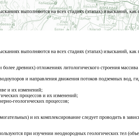
сканиях выполняются на всех стадиях (этапах) изысканий, как 
сканиях выполняются на всех стадиях (этапах) изысканий, как 
и более древних) отложениях литологического строения массив
 водоупоров и направления движения потоков подземных вод, г
иве и их изменений;
гических процессов и их изменений;
ерно-геологических процессов;
могательных) и их комплексирование следует проводить в завис
льзуются при изучении неоднородных геологических тел (объек