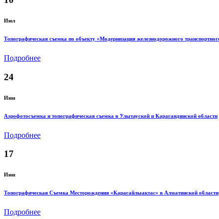
Июл
Топографическая съемка по объекту «Модернизация железнодорожного транспортног
Подробнее
24
Июн
Аэрофотосъемка и топографическая съемка в Улытауской и Карагандинской области
Подробнее
17
Июн
Топографическая Съемка Месторождения «Карагайлыактас» в Алматинской области
Подробнее