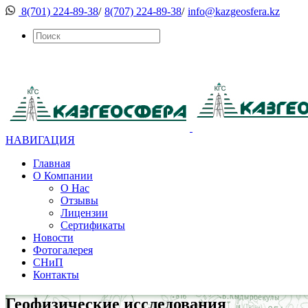
8(701) 224-89-38
/
8(707) 224-89-38
/
info@kazgeosfera.kz
НАВИГАЦИЯ
Главная
О Компании
О Нас
Отзывы
Лицензии
Сертификаты
Новости
Фотогалерея
СНиП
Контакты
Геофизические исследования