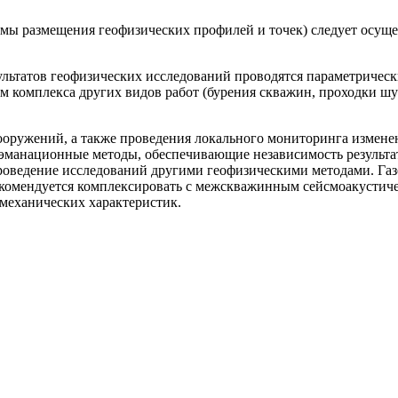
мы размещения геофизических профилей и точек) следует осущес
ультатов геофизических исследований проводятся параметрическ
м комплекса других видов работ (бурения скважин, проходки шу
ооружений, а также проведения локального мониторинга изменен
-эманационные методы, обеспечивающие независимость результат
оведение исследований другими геофизическими методами. Газ
екомендуется комплексировать с межскважинным сейсмоакустич
механических характеристик.