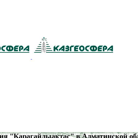
ия "Карагайлыактас" в Алматинской об