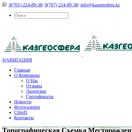
8(701) 224-89-38
/
8(707) 224-89-38
/
info@kazgeosfera.kz
НАВИГАЦИЯ
Главная
О Компании
О Нас
Отзывы
Лицензии
Сертификаты
Новости
Фотогалерея
СНиП
Контакты
Топографическая Съемка Месторожден